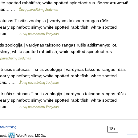
white spotted rabbitfish; white spotted spinefoot rus. белопятнистый
yšiai:… …
Žuvų pavadinimų žodynas
tatusas T sritis zoologija | vardynas taksono rangas rūšis
early spinefoot; slimy; white spotted rabbitfish; white spotted
естряк… …
Žuvų pavadinimų žodynas
tis zoologija | vardynas taksono rangas rūšis atitikmenys: lot.
slimy; white spotted rabbitfish; white spotted spinefoot rus.
 pavadinimų žodynas
riušis statusas T sritis zoologija | vardynas taksono rangas rūšis
early spinefoot; slimy; white spotted rabbitfish; white spotted
естряк… …
Žuvų pavadinimų žodynas
riušis statusas T sritis zoologija | vardynas taksono rangas rūšis
early spinefoot; slimy; white spotted rabbitfish; white spotted
естряк… …
Žuvų pavadinimų žodynas
Advertising
18+
upal,
WordPress, MODx.