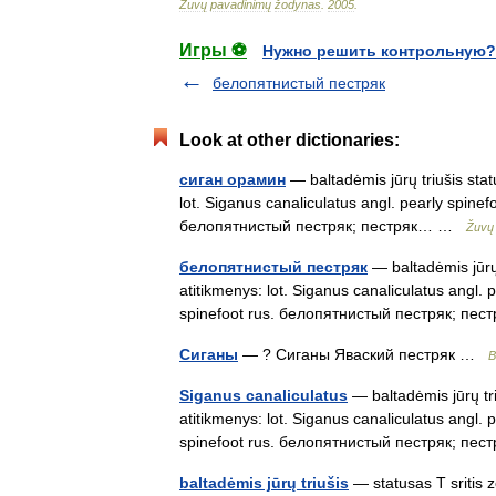
Žuvų
pavadinimų
žodynas
.
2005
.
Игры ⚽
Нужно решить контрольную?
белопятнистый пестряк
Look at other dictionaries:
сиган орамин
— baltadėmis jūrų triušis stat
lot. Siganus canaliculatus angl. pearly spinefo
белопятнистый пестряк; пестряк… …
Žuvų
белопятнистый пестряк
— baltadėmis jūrų 
atitikmenys: lot. Siganus canaliculatus angl. p
spinefoot rus. белопятнистый пестряк; п
Сиганы
— ? Сиганы Яваский пестряк …
В
Siganus canaliculatus
— baltadėmis jūrų tri
atitikmenys: lot. Siganus canaliculatus angl. p
spinefoot rus. белопятнистый пестряк; п
baltadėmis jūrų triušis
— statusas T sritis z